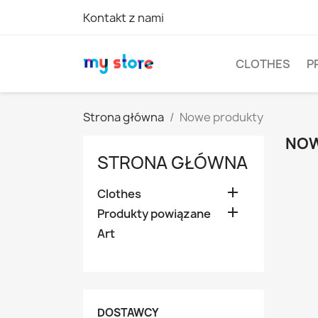
Kontakt z nami
CLOTHES
P
Strona główna
Nowe produkty
NOW
STRONA GŁÓWNA

Clothes

Produkty powiązane
Art
DOSTAWCY