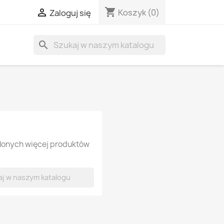
shopping_cart

Koszyk
(0)
Zaloguj się
search
tlonych więcej produktów