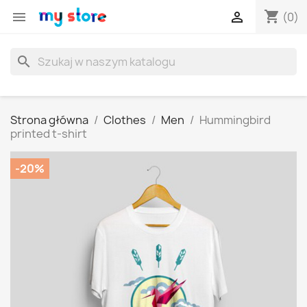
shopping_cart


(0)
search
Strona główna
Clothes
Men
Hummingbird
printed t-shirt
-20%