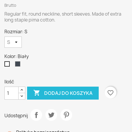
Brutto
Regular fit, round neckline, short sleeves. Made of extra
long staple pima cotton.
Rozmiar: S
Kolor: Biały
czarny
Biały
Ilość

favorite_border
DODAJ DO KOSZYKA
Udostępnij