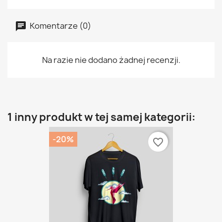
Komentarze (0)
Na razie nie dodano żadnej recenzji.
1 inny produkt w tej samej kategorii:
-20%
favorite_border