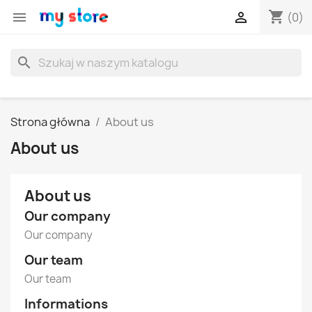
shopping_cart


(0)
search
Strona główna
About us
About us
About us
Our company
Our company
Our team
Our team
Informations