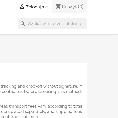
shopping_cart

Koszyk
(0)
Zaloguj się
search
tracking and drop-off without signature. If
se contact us before choosing this method.
reas transport fees vary according to total
rders placed separately, and shipping fees
otect fragile objects.