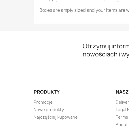
Boxes are amply sized and your items are w
Otrzymuj infor
nowościach i w
PRODUKTY
NASZ
Promocje
Delive
Nowe produkty
Legal 
Najczęściej kupowane
Terms 
About