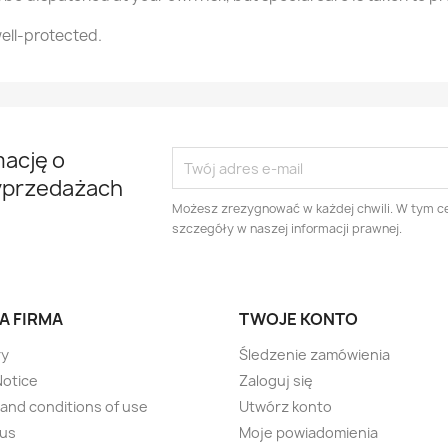
ell-protected.
mację o
yprzedażach
Możesz zrezygnować w każdej chwili. W tym ce
szczegóły w naszej informacji prawnej.
A FIRMA
TWOJE KONTO
ry
Śledzenie zamówienia
Notice
Zaloguj się
and conditions of use
Utwórz konto
 us
Moje powiadomienia